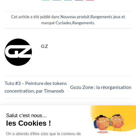
Cet article a été publié dans
Nouveau produit
,
Rangements jeux
et
marqué
Cyclades
,
Rangements
.
GZ
Tuto #3 – Peinture des tokens
Gozu Zone : la réorganisation
concentration, par Timanseb
Laisser un commentaire
Vous devez
vous connecter
pour publier un
commentaire.