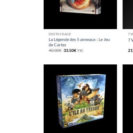
DESTOCKAGE
7 
La Légende des 5 anneaux : Le Jeu
7 
de Cartes
Le
Le
40.00
€
33.50
€
21
TTC
prix
prix
initial
actuel
était :
est :
40.00€.
33.50€.