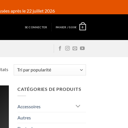
ées après le 22 juillet 2026
SE CONNECTER
PANIER /
0.00
€
0
Trié
ltats
par
popularité
CATÉGORIES DE PRODUITS
Accessoires
Autres