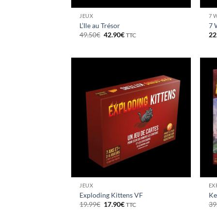
JEUX
7 
L’Ile au Trésor
7 
Le
Le
49.50
€
42.90
€
22
TTC
prix
prix
initial
actuel
était :
est :
49.50€.
42.90€.
JEUX
EX
Exploding Kittens VF
Ke
Le
Le
19.99
€
17.90
€
39
TTC
prix
prix