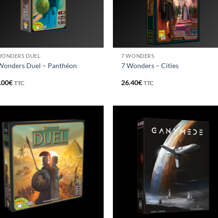
WONDERS DUEL
7 WONDERS
Wonders Duel – Panthéon
7 Wonders – Cities
.00
€
26.40
€
TTC
TTC