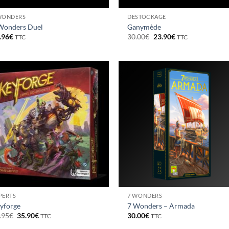
WONDERS
DESTOCKAGE
Wonders Duel
Ganymède
Le
Le
.96
€
30.00
€
23.90
€
TTC
TTC
prix
prix
initial
actuel
était :
est :
30.00€.
23.90€.
PERTS
7 WONDERS
yforge
7 Wonders – Armada
Le
Le
.95
€
35.90
€
30.00
€
TTC
TTC
prix
prix