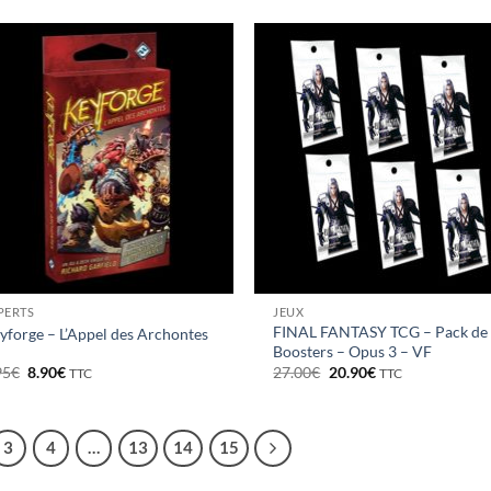
initial
actuel
était :
est :
39.95€.
35.90€.
PERTS
JEUX
FINAL FANTASY TCG – Pack de
yforge – L’Appel des Archontes
Boosters – Opus 3 – VF
Le
Le
Le
Le
95
€
8.90
€
27.00
€
20.90
€
TTC
TTC
prix
prix
prix
prix
initial
actuel
initial
actuel
était :
est :
était :
est :
9.95€.
8.90€.
27.00€.
20.90€.
3
4
…
13
14
15