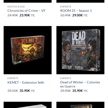
DESTOCKAGE
EXPERTS
Chronicles of Crime – VF
ROOM 25 – Season 1
Le
Le
Le
Le
29.90
€
23.90
€
32.90
€
29.00
€
TTC
TTC
prix
prix
prix
prix
initial
actuel
initial
actuel
était :
est :
était :
est :
29.90€.
23.90€.
32.90€.
29.00€.
EXPERTS
EXPERTS
Dead of Winter – Colonies
KEMET – Extension Seth
en Guerre
Le
Le
Le
Le
39.50
€
35.90
€
39.90
€
35.90
€
TTC
TTC
prix
prix
prix
prix
initial
actuel
initial
actuel
était :
est :
était :
est :
39.50€.
35.90€.
39.90€.
35.90€.