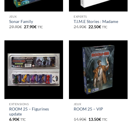
JEUX
EXPERTS
Sonar Family
T.I.M.E Stories : Madame
Le
Le
Le
Le
29.90
€
27.90
€
24.90
€
22.50
€
TTC
TTC
prix
prix
prix
prix
initial
actuel
initial
actuel
était :
est :
était :
est :
29.90€.
27.90€.
24.90€.
22.50€.
EXTENSIONS
JEUX
ROOM 25 – Figurines
ROOM 25 – VIP
update
Le
Le
6.90
€
14.90
€
13.50
€
TTC
TTC
prix
prix
initial
actuel
était :
est :