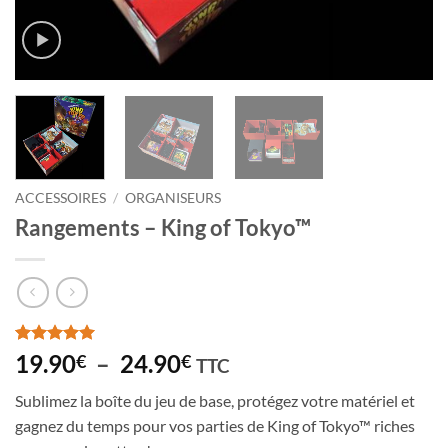
ACCESSOIRES
/
ORGANISEURS
Rangements – King of Tokyo™
Noté
2
5
sur
Plage
19.90
–
24.90
€
€
TTC
5 basé sur
de
notations
Sublimez la boîte du jeu de base, protégez votre matériel et
client
prix :
gagnez du temps pour vos parties de King of Tokyo
™
riches
19.90€