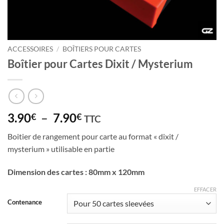
ACCESSOIRES
/
BOÎTIERS POUR CARTES
Boîtier pour Cartes Dixit / Mysterium
Plage
3.90
–
7.90
€
€
TTC
de
Boitier de rangement pour carte au format « dixit /
prix :
mysterium » utilisable en partie
3.90€
à
Dimension des cartes : 80mm x 120mm
7.90€
EFFACER
Contenance