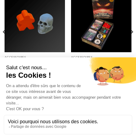
ACCESSOIRES
ACCESSOIRES
Pion – Crâne – Taille Petit
Rangements – Not Alone ™
0.60
€
11.90
€
TTC
TTC
Stripe
Visa
MasterCard
QUI SOMMES NOUS?
POLITIQUE DE CONFIDENTIALITÉ
CHARTE COOKIES
CGV
MENTIONS LÉGALES
LES FORMATS DE PROTÈGES CARTES