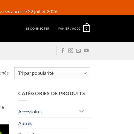
ées après le 22 juillet 2026
SE CONNECTER
PANIER /
0.00
€
0
Trié
ichés
par
popularité
CATÉGORIES DE PRODUITS
le
Accessoires
Autres