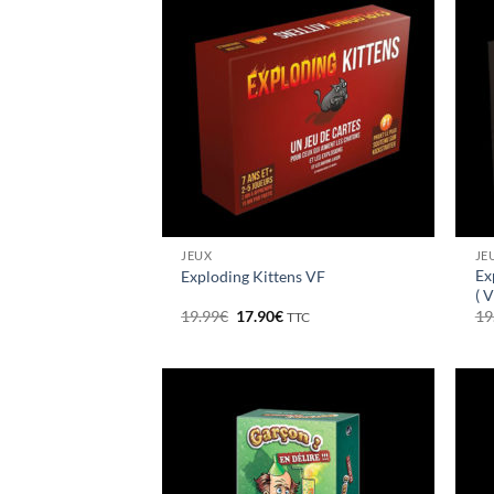
JEUX
JE
Ex
Exploding Kittens VF
( V
Le
Le
19.99
€
17.90
€
19
TTC
prix
prix
initial
actuel
était :
est :
19.99€.
17.90€.