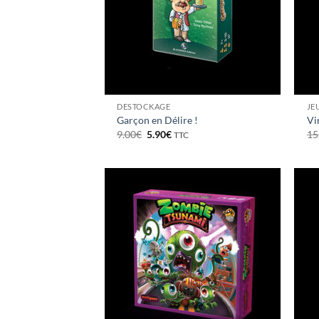
DESTOCKAGE
JE
Garçon en Délire !
Vi
Le
Le
9.00
€
5.90
€
15
TTC
prix
prix
initial
actuel
était :
est :
9.00€.
5.90€.