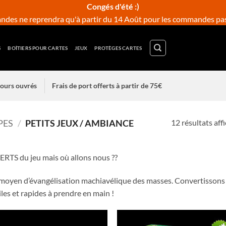
Congés d'été :)
des ne reprendra qu'à partir du 14 Août pour les commandes pass
S
BOÎTIERS POUR CARTES
JEUX
PROTÈGES CARTES
 jours ouvrés
Frais de port offerts à partir de 75€
12 résultats aff
PES
/
PETITS JEUX / AMBIANCE
PERTS du jeu mais où allons nous ??
moyen d’évangélisation machiavélique des masses. Convertissons 
les et rapides à prendre en main !