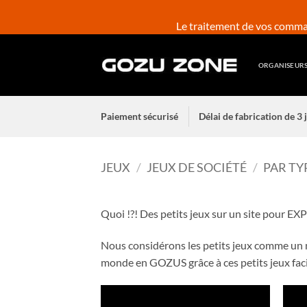
Passer
au
Le traitement de vos comman
contenu
ORGANISEUR
Paiement sécurisé
Délai de fabrication de 3
JEUX
/
JEUX DE SOCIÉTÉ
/
PAR TY
Quoi !?! Des petits jeux sur un site pour EX
Nous considérons les petits jeux comme un 
monde en GOZUS grâce à ces petits jeux faci