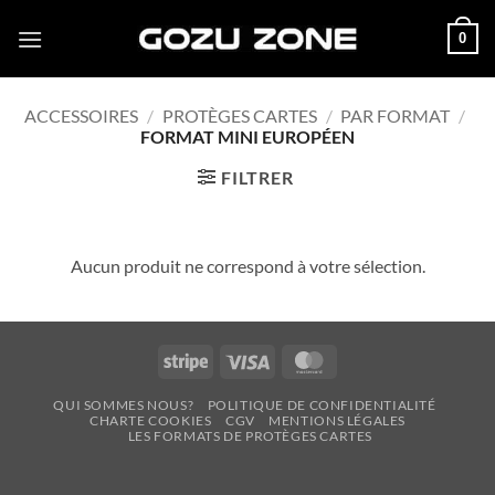
Passer
0
au
contenu
ACCESSOIRES
/
PROTÈGES CARTES
/
PAR FORMAT
/
FORMAT MINI EUROPÉEN
FILTRER
Aucun produit ne correspond à votre sélection.
Stripe
Visa
MasterCard
QUI SOMMES NOUS?
POLITIQUE DE CONFIDENTIALITÉ
CHARTE COOKIES
CGV
MENTIONS LÉGALES
LES FORMATS DE PROTÈGES CARTES