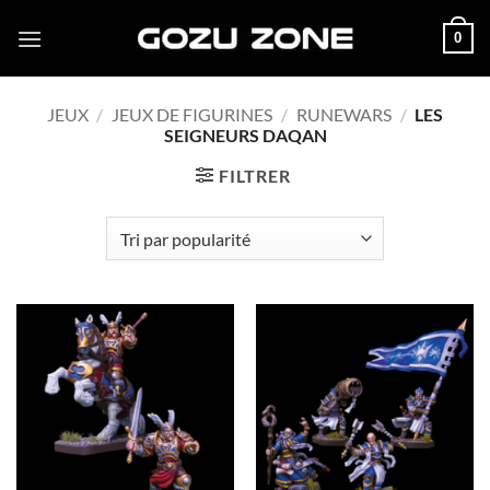
Passer
0
au
contenu
JEUX
/
JEUX DE FIGURINES
/
RUNEWARS
/
LES
SEIGNEURS DAQAN
FILTRER