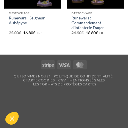
DESTOCKAGE
DESTOCKAGE
Runewars : Seigneur
Runewars :
Aubépyne
Commandement
d’Infanterie Daqan
Le
Le
Le
Le
25.00
€
16.80
€
24.90
€
16.80
€
TTC
TTC
prix
prix
prix
prix
initial
actuel
initial
actuel
était :
est :
était :
est :
25.00€.
16.80€.
24.90€.
16.80€.
Stripe
Visa
MasterCard
QUI SOMMES NOUS?
POLITIQUE DE CONFIDENTIALITÉ
CHARTE COOKIES
CGV
MENTIONS LÉGALES
LES FORMATS DE PROTÈGES CARTES