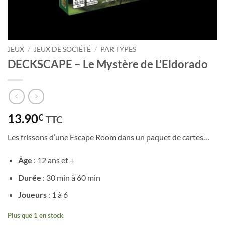
JEUX
/
JEUX DE SOCIÉTÉ
/
PAR TYPES
DECKSCAPE – Le Mystère de L’Eldorado
13.90
€
TTC
Les frissons d’une Escape Room dans un paquet de cartes…
Âge
: 12 ans et +
Durée
: 30 min à 60 min
Joueurs
: 1 à 6
Plus que 1 en stock