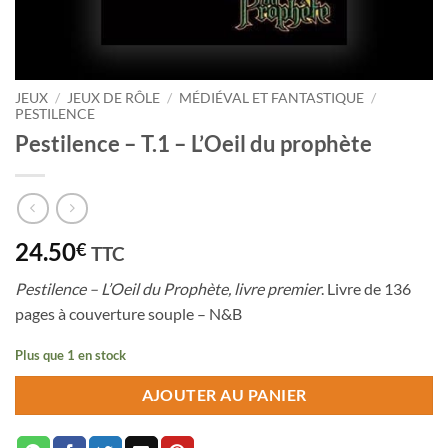
JEUX
/
JEUX DE RÔLE
/
MÉDIÉVAL ET FANTASTIQUE
/
PESTILENCE
Pestilence – T.1 – L’Oeil du prophète
24.50
€
TTC
Pestilence – L’Oeil du Prophète, livre premier
. Livre de 136
pages à couverture souple – N&B
Plus que 1 en stock
AJOUTER AU PANIER