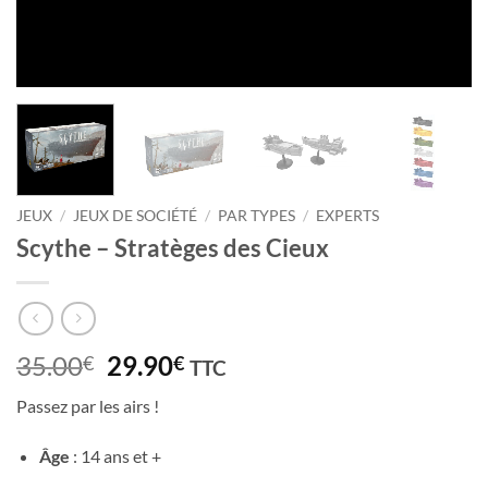
JEUX
/
JEUX DE SOCIÉTÉ
/
PAR TYPES
/
EXPERTS
Scythe – Stratèges des Cieux
Le
Le
35.00
29.90
€
€
TTC
prix
prix
Passez par les airs !
initial
actuel
était :
est :
Âge
: 14 ans et +
35.00€.
29.90€.