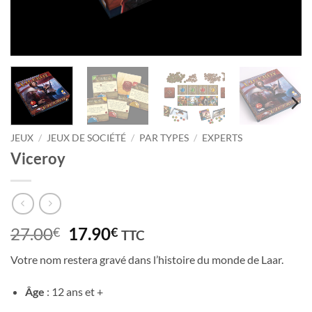
JEUX
/
JEUX DE SOCIÉTÉ
/
PAR TYPES
/
EXPERTS
Viceroy
Le
Le
27.00
17.90
€
€
TTC
prix
prix
Votre nom restera gravé dans l’histoire du monde de Laar.
initial
actuel
était :
est :
Âge
: 12 ans et +
27.00€.
17.90€.