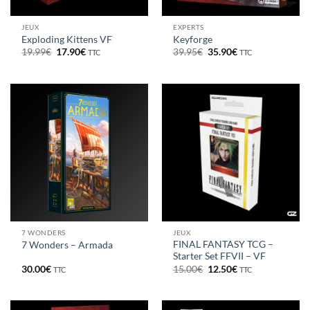
JEUX
EXPERTS
Exploding Kittens VF
Keyforge
Le
Le
Le
Le
19.99
€
17.90
€
39.95
€
35.90
€
TTC
TTC
prix
prix
prix
prix
initial
actuel
initial
actuel
était :
est :
était :
est :
19.99€.
17.90€.
39.95€.
35.90€.
7 WONDERS
JEUX
FINAL FANTASY TCG –
7 Wonders – Armada
Starter Set FFVII – VF
Le
Le
30.00
€
15.00
€
12.50
€
TTC
TTC
prix
prix
initial
actuel
était :
est :
15.00€.
12.50€.