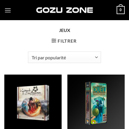
Passer
0
au
contenu
JEUX
FILTRER