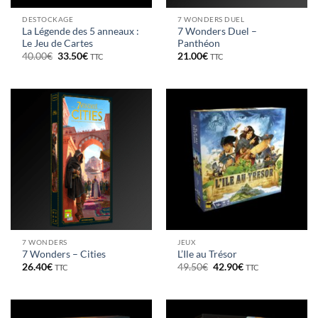
DESTOCKAGE
7 WONDERS DUEL
La Légende des 5 anneaux :
7 Wonders Duel –
Le Jeu de Cartes
Panthéon
Le
Le
40.00
€
33.50
€
21.00
€
TTC
TTC
prix
prix
initial
actuel
était :
est :
40.00€.
33.50€.
7 WONDERS
JEUX
7 Wonders – Cities
L’Ile au Trésor
Le
Le
26.40
€
49.50
€
42.90
€
TTC
TTC
prix
prix
initial
actuel
était :
est :
49.50€.
42.90€.