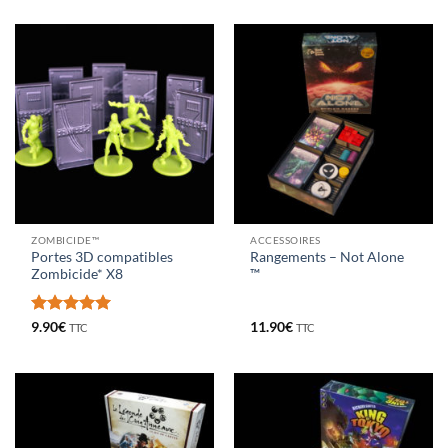
ZOMBICIDE™
ACCESSOIRES
Portes 3D compatibles
Rangements – Not Alone
Zombicide* X8
™
Note
5
sur
9.90
€
11.90
€
TTC
TTC
5