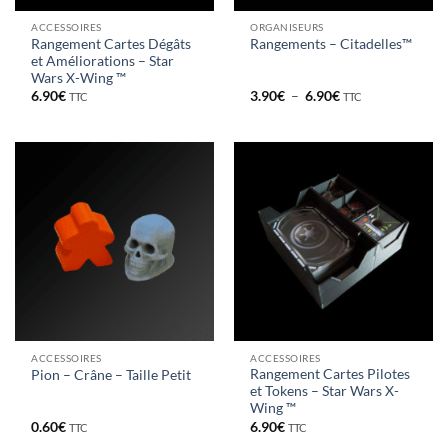
ACCESSOIRES
ORGANISEURS
Rangement Cartes Dégâts
Rangements – Citadelles™
et Améliorations – Star
Wars X-Wing ™
Plage
6.90
€
3.90
€
–
6.90
€
TTC
TTC
de
prix :
3.90€
à
6.90€
ACCESSOIRES
ACCESSOIRES
Rangement Cartes Pilotes
Pion – Crâne – Taille Petit
et Tokens – Star Wars X-
Wing ™
0.60
€
6.90
€
TTC
TTC