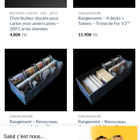
BOÎTIERS CARTES - DÉS - JETONS
ORGANISEURS
Distributeur double pour
Rangements – 4 decks +
cartes mini américaines –
Tokens – Trône de Fer V2™
200 Cartes sleevées
4.80
€
15.90
€
TTC
TTC
ORGANISEURS
ORGANISEURS
Rangement – Renouveau
Rangement – Renouveau
Horreur à Arkham ™ –
Horreur à Arkham ™ –
Configuration Joueurs
Configuration Mixte
12.90
€
14.90
€
TTC
TTC