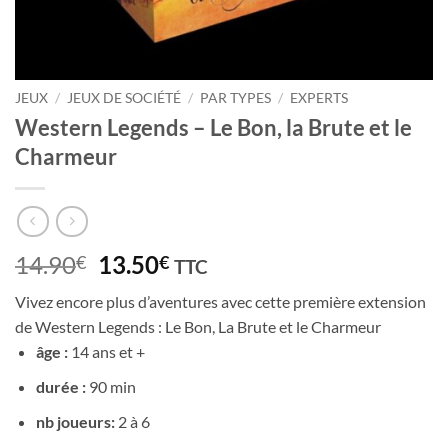
JEUX
/
JEUX DE SOCIÉTÉ
/
PAR TYPES
/
EXPERTS
Western Legends – Le Bon, la Brute et le
Charmeur
Le
Le
14.90
13.50
€
€
TTC
prix
prix
Vivez encore plus d’aventures avec cette première extension
initial
actuel
de Western Legends : Le Bon, La Brute et le Charmeur
était :
est :
âge :
14 ans et +
14.90€.
13.50€.
durée :
90 min
nb joueurs:
2 à 6